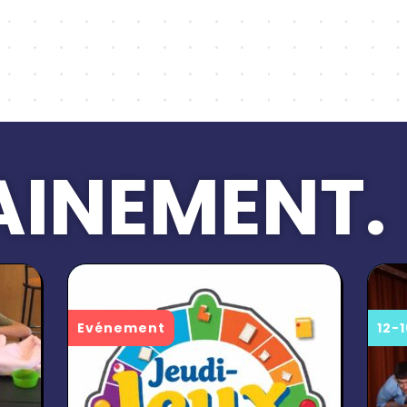
INEMENT.
Evénement
12-