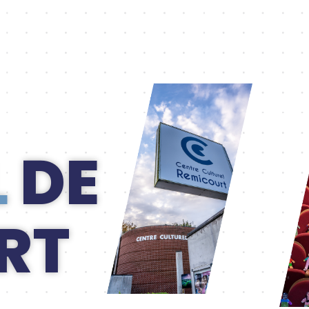
L
DE
RT